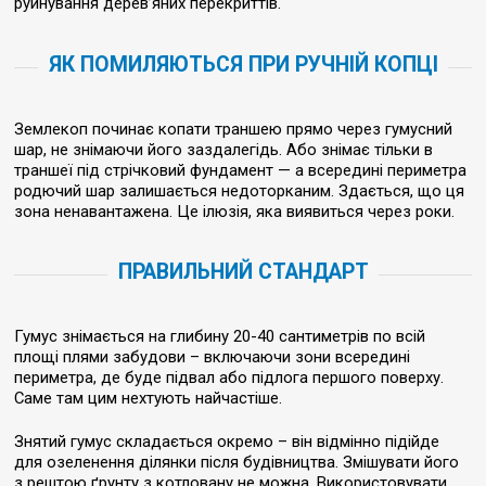
руйнування дерев’яних перекриттів.
ЯК ПОМИЛЯЮТЬСЯ ПРИ РУЧНІЙ КОПЦІ
Землекоп починає копати траншею прямо через гумусний
шар, не знімаючи його заздалегідь. Або знімає тільки в
траншеї під стрічковий фундамент — а всередині периметра
родючий шар залишається недоторканим. Здається, що ця
зона ненавантажена. Це ілюзія, яка виявиться через роки.
ПРАВИЛЬНИЙ СТАНДАРТ
Гумус знімається на глибину 20-40 сантиметрів по всій
площі плями забудови – включаючи зони всередині
периметра, де буде підвал або підлога першого поверху.
Саме там цим нехтують найчастіше.
Знятий гумус складається окремо – він відмінно підійде
для озеленення ділянки після будівництва. Змішувати його
з рештою ґрунту з котловану не можна. Використовувати