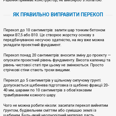
Рішення приймає конструктор, не виконроб з лопатою.
ЯК ПРАВИЛЬНО ВИПРАВИТИ ПЕРЕКОП
Перекоп до 10 сантиметрів: залити шар тонким бетоном
марки В7,5 або В10. Це створює жорстку основу з
передбачуваною несучою здатністю, на яку вже можна
укладати проектний фундамент.
Перекоп понад 20 сантиметрів: вносити зміну до проекту —
опускати проектний рівень фундаменту. Висота калениці та
рівень чистової статі при цьому не змінюються. Просто
стрічкові стіни стають трохи вищими.
Перекоп до 5 сантиметрів у щільному сипучому грунті:
допускається щебенева підготовка із щебеню фракції 20-
40 мм, шарами по 10 сантиметрів з обов’язковим
трамбуванням кожного шару.
Чого не можна робити ніколи: засипати перекоп вийнятим
ґрунтом, будівельним сміттям або сумішшю землі із
щебенем. Будь-який неоднорідний матеріал дасть