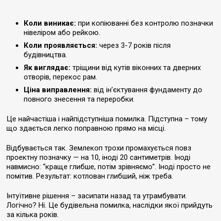
Коли виникає:
при копіюванні без контролю позначки
нівеліром або рейкою.
Коли проявляється:
через 3-7 років після
будівництва.
Як виглядає:
тріщини від кутів віконних та дверних
отворів, перекос рам.
Ціна виправлення:
від ін’єктування фундаменту до
повного знесення та переробки.
Це найчастіша і найпідступніша помилка. Підступна – тому
що здається легко поправною прямо на місці.
Відбувається так. Землекоп трохи промахується повз
проектну позначку — на 10, іноді 20 сантиметрів. Іноді
навмисно: “краще глибше, потім зрівняємо”. Іноді просто не
помітив. Результат: котлован глибший, ніж треба.
Інтуїтивне рішення – засипати назад та утрамбувати.
Логічно? Ні. Це будівельна помилка, наслідки якої прийдуть
за кілька років.