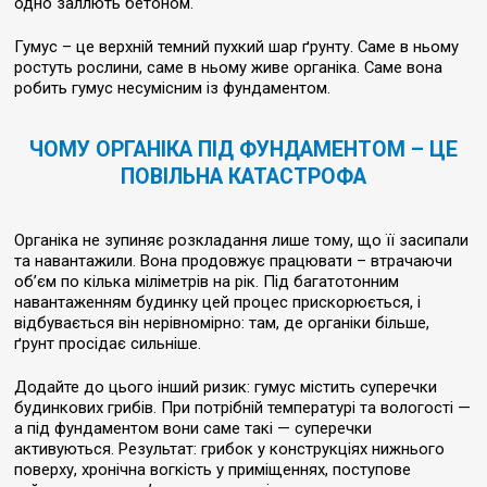
одно заллють бетоном.
Гумус – це верхній темний пухкий шар ґрунту. Саме в ньому
ростуть рослини, саме в ньому живе органіка. Саме вона
робить гумус несумісним із фундаментом.
ЧОМУ ОРГАНІКА ПІД ФУНДАМЕНТОМ – ЦЕ
ПОВІЛЬНА КАТАСТРОФА
Органіка не зупиняє розкладання лише тому, що її засипали
та навантажили. Вона продовжує працювати – втрачаючи
об’єм по кілька міліметрів на рік. Під багатотонним
навантаженням будинку цей процес прискорюється, і
відбувається він нерівномірно: там, де органіки більше,
ґрунт просідає сильніше.
Додайте до цього інший ризик: гумус містить суперечки
будинкових грибів. При потрібній температурі та вологості —
а під фундаментом вони саме такі — суперечки
активуються. Результат: грибок у конструкціях нижнього
поверху, хронічна вогкість у приміщеннях, поступове