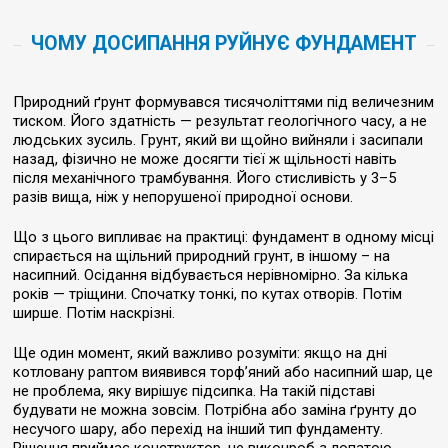
ЧОМУ ДОСИПАННЯ РУЙНУЄ ФУНДАМЕНТ
Природний ґрунт формувався тисячоліттями під величезним
тиском. Його здатність — результат геологічного часу, а не
людських зусиль. Грунт, який ви щойно вийняли і засипали
назад, фізично не може досягти тієї ж щільності навіть
після механічного трамбування. Його стисливість у 3–5
разів вища, ніж у непорушеної природної основи.
Що з цього випливає на практиці: фундамент в одному місці
спирається на щільний природний грунт, в іншому – на
насипний. Осідання відбувається нерівномірно. За кілька
років — тріщини. Спочатку тонкі, по кутах отворів. Потім
ширше. Потім наскрізні.
Ще один момент, який важливо розуміти: якщо на дні
котловану раптом виявився торф’яний або насипний шар, це
не проблема, яку вирішує підсипка. На такій підставі
будувати не можна зовсім. Потрібна або заміна ґрунту до
несучого шару, або перехід на інший тип фундаменту.