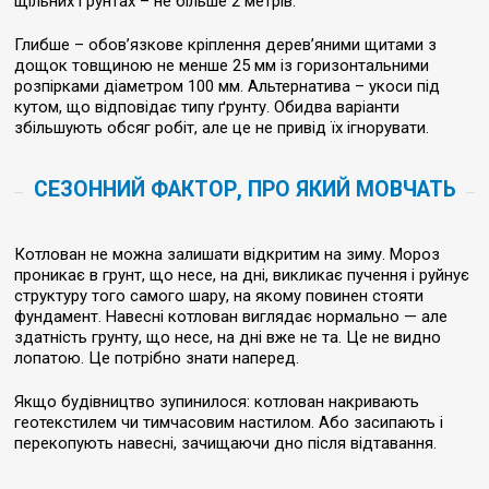
щільних ґрунтах – не більше 2 метрів.
Глибше – обов’язкове кріплення дерев’яними щитами з
дощок товщиною не менше 25 мм із горизонтальними
розпірками діаметром 100 мм. Альтернатива – укоси під
кутом, що відповідає типу ґрунту. Обидва варіанти
збільшують обсяг робіт, але це не привід їх ігнорувати.
СЕЗОННИЙ ФАКТОР, ПРО ЯКИЙ МОВЧАТЬ
Котлован не можна залишати відкритим на зиму. Мороз
проникає в грунт, що несе, на дні, викликає пучення і руйнує
структуру того самого шару, на якому повинен стояти
фундамент. Навесні котлован виглядає нормально — але
здатність грунту, що несе, на дні вже не та. Це не видно
лопатою. Це потрібно знати наперед.
Якщо будівництво зупинилося: котлован накривають
геотекстилем чи тимчасовим настилом. Або засипають і
перекопують навесні, зачищаючи дно після відтавання.