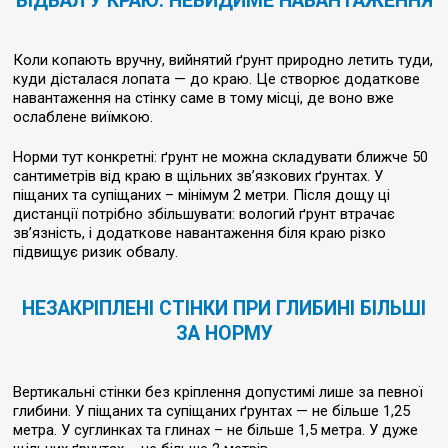
ВІДВАЛ У КРАЮ: НЕВИДИМЕ НАВАНТАЖЕННЯ
Коли копають вручну, вийнятий ґрунт природно летить туди,
куди дісталася лопата — до краю. Це створює додаткове
навантаження на стінку саме в тому місці, де воно вже
ослаблене виїмкою.
Норми тут конкретні: ґрунт не можна складувати ближче 50
сантиметрів від краю в щільних зв’язкових ґрунтах. У
піщаних та супіщаних – мінімум 2 метри. Після дощу ці
дистанції потрібно збільшувати: вологий ґрунт втрачає
зв’язність, і додаткове навантаження біля краю різко
підвищує ризик обвалу.
НЕЗАКРІПЛЕНІ СТІНКИ ПРИ ГЛИБИНІ БІЛЬШІ
ЗА НОРМУ
Вертикальні стінки без кріплення допустимі лише за певної
глибини. У піщаних та супіщаних ґрунтах — не більше 1,25
метра. У суглинках та глинах – не більше 1,5 метра. У дуже