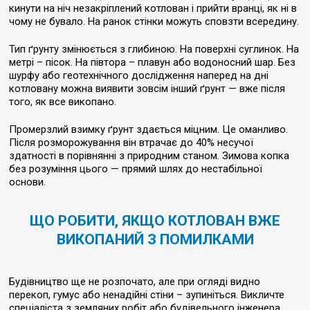
кинути на ніч незакріплений котлован і прийти вранці, як ні в
чому не бувало. На ранок стінки можуть сповзти всередину.
Тип ґрунту змінюється з глибиною. На поверхні суглинок. На
метрі – пісок. На півтора – плавун або водоносний шар. Без
шурфу або геотехнічного дослідження наперед на дні
котловану можна виявити зовсім інший ґрунт — вже після
того, як все викопано.
Промерзлий взимку ґрунт здається міцним. Це оманливо.
Після розморожування він втрачає до 40% несучої
здатності в порівнянні з природним станом. Зимова копка
без розуміння цього — прямий шлях до нестабільної
основи.
ЩО РОБИТИ, ЯКЩО КОТЛОВАН ВЖЕ
ВИКОПАНИЙ З ПОМИЛКАМИ
Будівництво ще не розпочато, але при огляді видно
перекоп, гумус або ненадійні стіни – зупиніться. Викличте
спеціаліста з земляних робіт або будівельного інженера.