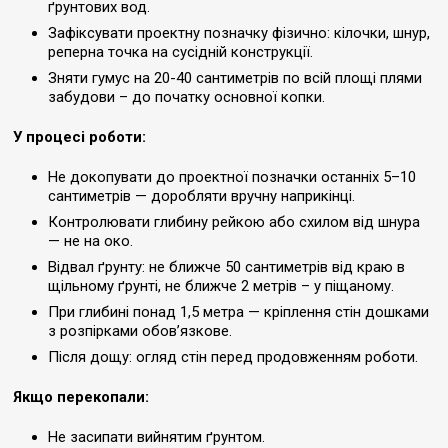
ґрунтових вод.
Зафіксувати проектну позначку фізично: кілочки, шнур,
реперна точка на сусідній конструкції.
Зняти гумус на 20-40 сантиметрів по всій площі плями
забудови – до початку основної копки.
У процесі роботи:
Не докопувати до проектної позначки останніх 5–10
сантиметрів — доробляти вручну наприкінці.
Контролювати глибину рейкою або схилом від шнура
— не на око.
Відвал ґрунту: не ближче 50 сантиметрів від краю в
щільному ґрунті, не ближче 2 метрів – у піщаному.
При глибині понад 1,5 метра — кріплення стін дошками
з розпірками обов’язкове.
Після дощу: огляд стін перед продовженням роботи.
Якщо перекопали:
Не засипати вийнятим ґрунтом.