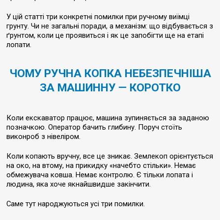
У цій статті три конкретні помилки при ручному виїмці
грунту. Чи не загальні поради, а механізм: що відбувається з
ґрунтом, коли це проявиться і як це запобігти ще на етапі
лопати.
ЧОМУ РУЧНА КОПКА НЕБЕЗПЕЧНІША
ЗА МАШИННУ — КОРОТКО
Коли екскаватор працює, машина зупиняється за заданою
позначкою. Оператор бачить глибину. Поруч стоїть
виконроб з нівеліром.
Коли копають вручну, все це зникає. Землекоп орієнтується
на око, на втому, на прикидку «начебто стільки». Немає
обмежувача ковша. Немає контролю. Є тільки лопата і
людина, яка хоче якнайшвидше закінчити.
Саме тут народжуються усі три помилки.