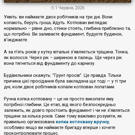
1 Червня, 2026
Уявіть: ви наймаєте двох робітників на три дні. Вони
копають, беруть гроші, йдуть. Котлован виглядає
нормально – рівне дно, стінки стоять, глибина приблизно та,
що потрібно. Ви заливаєте фундамент, будуєте будинок,
в’їжджаєте.
А за п’ять років у кутку вітальні з’являється тріщина. Тонка,
як волосся. Через рік – шириною в палець. Ще через рік
вона тягнеться від фундаменту до карнизу.
Будівельники скажуть: “Грунт просів”. Це правда. Тільки
причина цієї просідання була закладена ще тоді — у ті три
дні, коли двоє робітників копали котлован лопатами.
Ручна копка котловану – це не просто викопати яму
потрібної глибини. Це етап, від якого безпосередньо
залежить, як довго простоить фундамент і чи не з’являться
тріщини за кілька років. Саме тому важливо розуміти, як
правильно організована
копка котловану вручну
,
особливо якщо ви наймаєте бригаду вперше і хочете
проконтролювати процес.