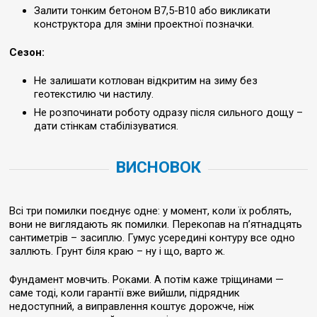
Залити тонким бетоном В7,5-В10 або викликати
конструктора для зміни проектної позначки.
Сезон:
Не залишати котлован відкритим на зиму без
геотекстилю чи настилу.
Не розпочинати роботу одразу після сильного дощу –
дати стінкам стабілізуватися.
ВИСНОВОК
Всі три помилки поєднує одне: у момент, коли їх роблять,
вони не виглядають як помилки. Перекопав на п’ятнадцять
сантиметрів – засиплю. Гумус усередині контуру все одно
заллють. Грунт біля краю – ну і що, варто ж.
Фундамент мовчить. Роками. А потім каже тріщинами —
саме тоді, коли гарантії вже вийшли, підрядник
недоступний, а виправлення коштує дорожче, ніж