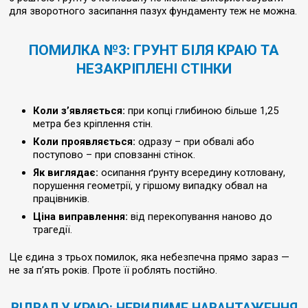
для зворотного засипання пазух фундаменту теж не можна.
ПОМИЛКА №3: ​​ГРУНТ БІЛЯ КРАЮ ТА
НЕЗАКРІПЛЕНІ СТІНКИ
Коли з’являється:
при копці глибиною більше 1,25
метра без кріплення стін.
Коли проявляється:
одразу – при обвалі або
поступово – при сповзанні стінок.
Як виглядає:
осипання ґрунту всередину котловану,
порушення геометрії, у гіршому випадку обвал на
працівників.
Ціна виправлення:
від перекопування наново до
трагедії.
Це єдина з трьох помилок, яка небезпечна прямо зараз —
не за п’ять років. Проте її роблять постійно.