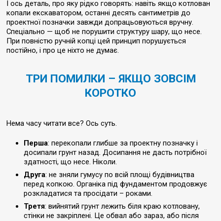
І ось деталь, про яку рідко говорять: навіть якщо котлован
копали екскаватором, останні десять сантиметрів до
проектної позначки завжди допрацьовуються вручну.
Спеціально — щоб не порушити структуру шару, що несе.
При повністю ручній копці цей принцип порушується
постійно, і про це ніхто не думає.
ТРИ ПОМИЛКИ – ЯКЩО ЗОВСІМ
КОРОТКО
Нема часу читати все? Ось суть.
Перша
: перекопали глибше за проектну позначку і
досипали грунт назад. Досипання не дасть потрібної
здатності, що несе. Ніколи.
Друга
: не зняли гумусу по всій площі будівництва
перед копкою. Органіка під фундаментом продовжує
розкладатися та просідати – роками.
Третя
: вийнятий грунт лежить біля краю котловану,
стінки не закріплені. Це обвал або зараз, або після