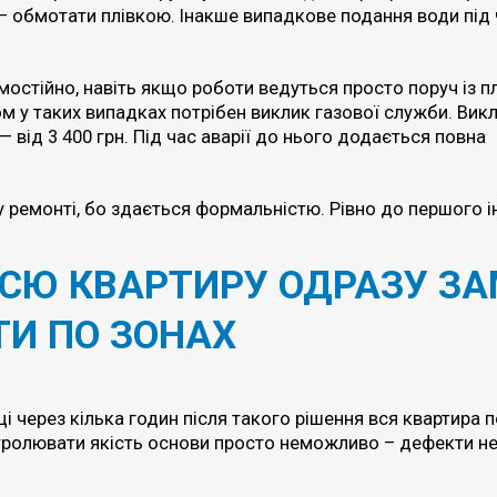
 – обмотати плівкою. Інакше випадкове подання води під 
остійно, навіть якщо роботи ведуться просто поруч із пл
м у таких випадках потрібен виклик газової служби. Вик
 від 3 400 грн. Під час аварії до нього додається повна
у ремонті, бо здається формальністю. Рівно до першого і
ВСЮ КВАРТИРУ ОДРАЗУ ЗА
ТИ ПО ЗОНАХ
иці через кілька годин після такого рішення вся квартира 
нтролювати якість основи просто неможливо – дефекти не