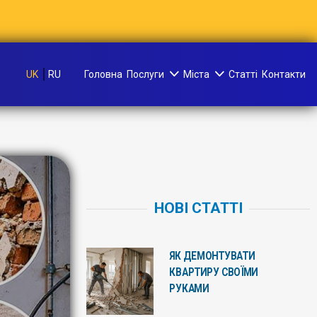
UK
RU
Головна
Послуги
Міста
Статті
Контакти
НОВІ СТАТТІ
ЯК ДЕМОНТУВАТИ
КВАРТИРУ СВОЇМИ
РУКАМИ