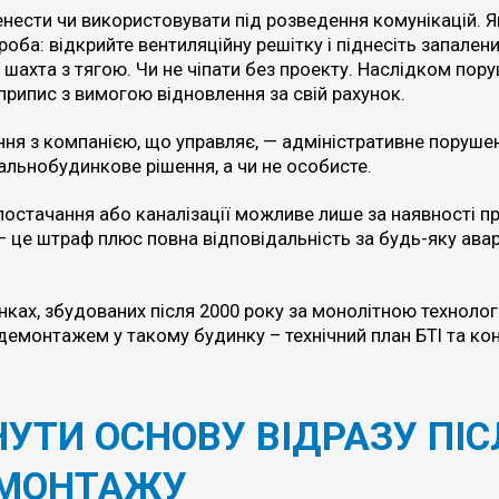
енести чи використовувати під розведення комунікацій. 
ба: відкрийте вентиляційну решітку і піднесіть запалени
шахта з тягою. Чи не чіпати без проекту. Наслідком пор
і припис з вимогою відновлення за свій рахунок.
ня з компанією, що управляє, — адміністративне порушен
гальнобудинкове рішення, а чи не особисте.
постачання або каналізації можливе лише за наявності пр
 це штраф плюс повна відповідальність за будь-яку авар
инках, збудованих після 2000 року за монолітною технолог
демонтажем у такому будинку – технічний план БТІ та ко
НУТИ ОСНОВУ ВІДРАЗУ ПІС
МОНТАЖУ