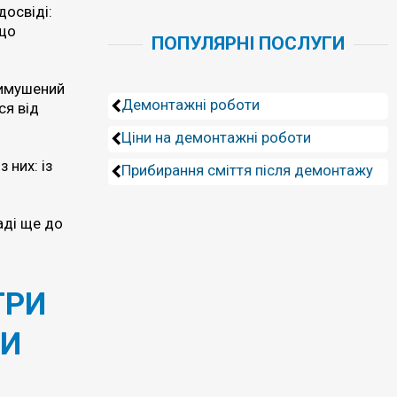
досвіді:
 що
ПОПУЛЯРНІ ПОСЛУГИ
вимушений
Демонтажні роботи
ся від
Ціни на демонтажні роботи
 них: із
Прибирання сміття після демонтажу
аді ще до
ТРИ
МИ