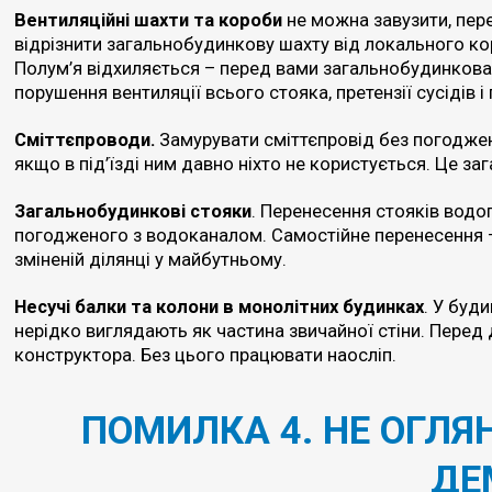
Вентиляційні шахти та короби
не можна завузити, пер
відрізнити загальнобудинкову шахту від локального коро
Полум’я відхиляється – перед вами загальнобудинкова 
порушення вентиляції всього стояка, претензії сусідів 
Сміттєпроводи.
Замурувати сміттєпровід без погоджен
якщо в під’їзді ним давно ніхто не користується. Це за
Загальнобудинкові стояки
. Перенесення стояків водо
погодженого з водоканалом. Самостійне перенесення –
зміненій ділянці у майбутньому.
Несучі балки та колони в монолітних будинках
. У буд
нерідко виглядають як частина звичайної стіни. Перед 
конструктора. Без цього працювати наосліп.
ПОМИЛКА 4. НЕ ОГЛЯ
ДЕ