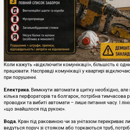
Коли кажуть «відключити комунікації», більшість є од
працювати. Насправді комунікації у квартирі відключа
при порушенні.
Електрика.
Вимкнути автомати в щитку необхідно, але
кілька перфораторів та болгарок, потрібна тимчасова р
проводки та вибиті автомати – лише питання часу. І лін
«що знайшлося під рукою».
Вода.
Кран під раковиною чи за унітазом перекриває л
ведуться поруч зі стояком або торкаються труб, потрібн