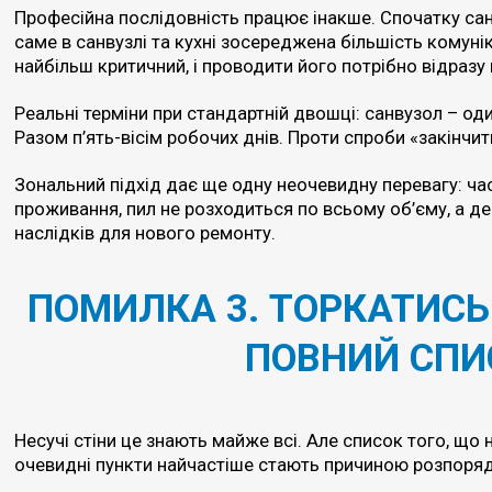
Професійна послідовність працює інакше. Спочатку санв
саме в санвузлі та кухні зосереджена більшість комун
найбільш критичний, і проводити його потрібно відразу
Реальні терміни при стандартній двошці: санвузол – оди
Разом п’ять-вісім робочих днів. Проти спроби «закінчити
Зональний підхід дає ще одну неочевидну перевагу: ч
проживання, пил не розходиться по всьому об’єму, а д
наслідків для нового ремонту.
ПОМИЛКА 3. ТОРКАТИСЬ
ПОВНИЙ СПИ
Несучі стіни це знають майже всі. Але список того, щ
очевидні пункти найчастіше стають причиною розпоряд