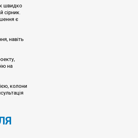
Як швидко
й сірник.
ушення є
ня, навіть
оекту,
ію на
ією, колони
нсультація
ЛЯ