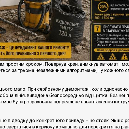
ним простим кроком. Повернув кран, вимкнув автомат і м
ються за трьома незалежними алгоритмами, і у кожного с
 цього мало. При серйозному демонтажі, коли одночасн
обоча лінія, виведена безпосередньо від щитка. Без неї п
ія має бути розрахована під реальне навантаження інструм
ише підводку до конкретного приладу – не стояк. Якщо р
о звертатися в керуючу компанію для перекриття на рівні