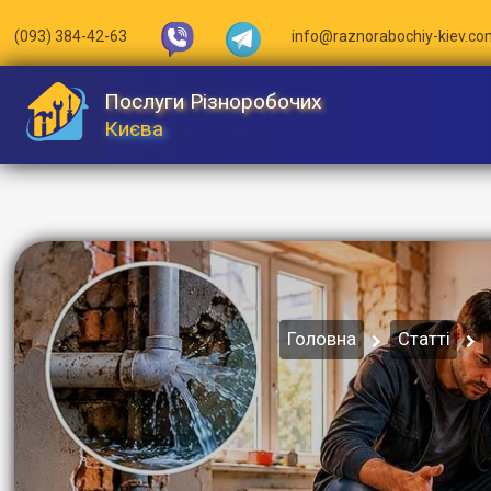
(093) 384-42-63
info@raznorabochiy-kiev.co
Послуги Різноробочих
Києва
Головна
Статті