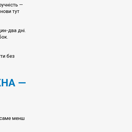
ручність —
снови тут
ин-два дні.
бок.
о
ти без
ЖНА —
І саме менш