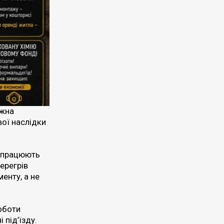
ожна
вої наслідки
о працюють
ерегрів
енту, а не
оботи
 під’їзду.