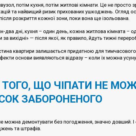
узол, потім кухня, потім житлові кімнати. Це не просто з
ікацій та найвищий ризик прихованих ушкоджень. Огляд о
 після розкриття кожної зони, поки вона ще ізольована.
н-два дні, кухня – один день, кожна житлова кімната – од
 за вихідні» — після якої, як правило, йдуть тижні переро
астина квартири залишається придатною для тимчасовог
ефекти основи виявляються відразу – коли їх можна усуну
 ТОГО, ЩО ЧІПАТИ НЕ МО
СОК ЗАБОРОНЕНОГО
о не можна демонтувати без погодження, значно довший. 
жень та штрафів.