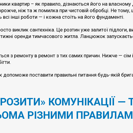
ики квартир – як правило, дізнаються його на власному 
рожче, ніж та ж помилка при чистовій обробці. Не тому,
 всі інші роботи — і кожна стоїть на його фундаменті.
сто виклик сантехніка. Це розтин уже залитої підлоги, 
і тижні оренди тимчасового житла. Ланцюжок запускаєть
ся з ремонту в ремонт з тих самих причин. Нижче — сім із
ігти.
к допоможе поставити правильні питання будь-якій бриг
РОЗИТИ» КОМУНІКАЦІЇ — 
РЬОМА РІЗНИМИ ПРАВИЛА