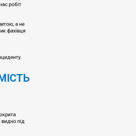
час робіт
итою, а не
лик фахівця
нциденту.
МІСТЬ
покрита
 видно під