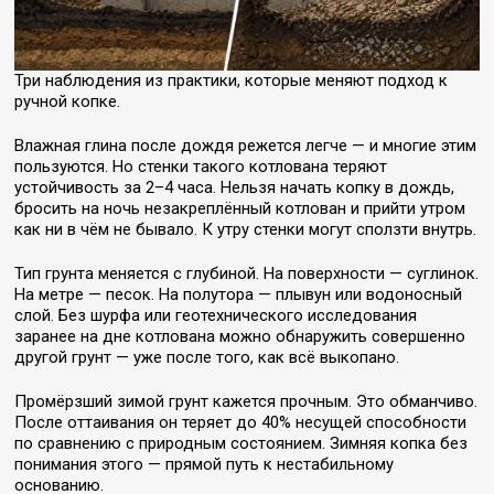
Три наблюдения из практики, которые меняют подход к
ручной копке.
Влажная глина после дождя режется легче — и многие этим
пользуются. Но стенки такого котлована теряют
устойчивость за 2–4 часа. Нельзя начать копку в дождь,
бросить на ночь незакреплённый котлован и прийти утром
как ни в чём не бывало. К утру стенки могут сползти внутрь.
Тип грунта меняется с глубиной. На поверхности — суглинок.
На метре — песок. На полутора — плывун или водоносный
слой. Без шурфа или геотехнического исследования
заранее на дне котлована можно обнаружить совершенно
другой грунт — уже после того, как всё выкопано.
Промёрзший зимой грунт кажется прочным. Это обманчиво.
После оттаивания он теряет до 40% несущей способности
по сравнению с природным состоянием. Зимняя копка без
понимания этого — прямой путь к нестабильному
основанию.