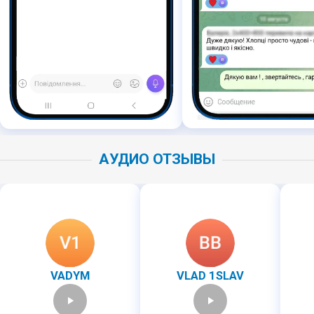
АУДИО ОТЗЫВЫ
Я замовив у Валерія робітників для розкопування т
Вызывали ребят. При
VADYM
VLAD 1SLAV