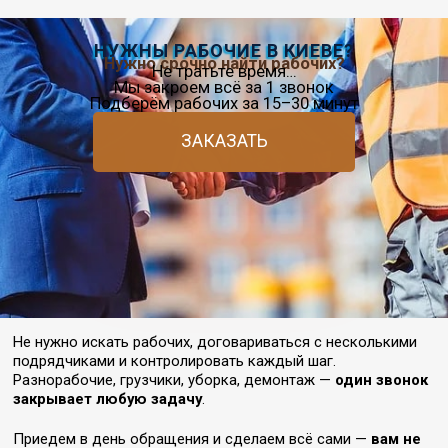
НУЖНЫ РАБОЧИЕ В КИЕВЕ?
Нужно срочно найти рабочих?
Не тратьте время…
Мы закроем всё за 1 звонок
Подберём рабочих за 15–30 минут
ЗАКАЗАТЬ
Не нужно искать рабочих, договариваться с несколькими
подрядчиками и контролировать каждый шаг.
Разнорабочие, грузчики, уборка, демонтаж —
один звонок
закрывает любую задачу
.
Приедем в день обращения и сделаем всё сами —
вам не